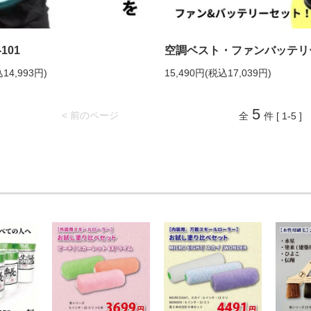
101
空調ベスト・ファンバッテリ
14,993円)
15,490円(税込17,039円)
5
< 前のページ
全
件 [ 1-5 ]