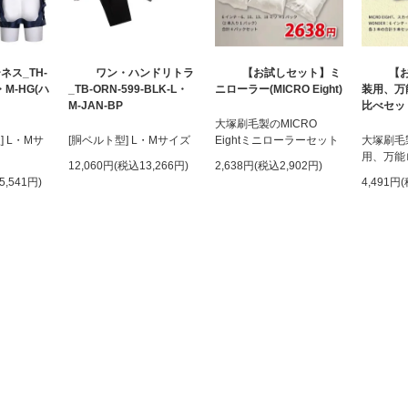
ネス_TH-
ワン・ハンドリトラ
【お試しセット】ミ
【
L・M-HG(ハ
_TB-ORN-599-BLK-L・
ニローラー(MICRO Eight)
装用、万
M-JAN-BP
比べセッ
大塚刷毛製のMICRO
] L・Mサ
[胴ベルト型] L・Mサイズ
Eightミニローラーセット
大塚刷毛
用、万能
12,060円(税込13,266円)
2,638円(税込2,902円)
5,541円)
4,491円