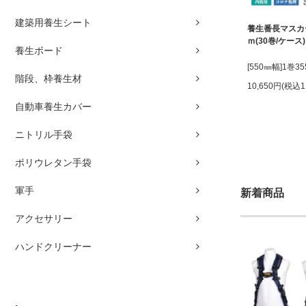
建築用養生シート
養生番長マスカー
ｍ(30巻/ケース)
養生ボード
[550㎜幅]1巻3
階段、枠養生材
10,650円(税込1
自動車養生カバー
ニトリル手袋
ポリウレタン手袋
軍手
新着商品
アクセサリー
ハンドクリーナー