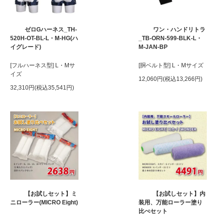
ゼロGハーネス_TH-
ワン・ハンドリトラ
520H-OT-BL-L・M-HG(ハ
_TB-ORN-599-BLK-L・
イグレード)
M-JAN-BP
[フルハーネス型] L・Mサ
[胴ベルト型] L・Mサイズ
イズ
12,060円(税込13,266円)
32,310円(税込35,541円)
【お試しセット】ミ
【お試しセット】内
ニローラー(MICRO Eight)
装用、万能ローラー塗り
比べセット