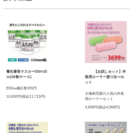
養生番長マスカー550×25
【お試しセット】外
ｍ(30巻/ケース)
装用ローラー塗り比べセ
ット
[550㎜幅]1巻355円
大塚刷毛製の人気の外装
10,650円(税込11,715円)
用ローラーセット
3,699円(税込4,069円)