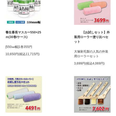
養生番長マスカー550×25
【お試しセット】外
ｍ(30巻/ケース)
装用ローラー塗り比べセ
ット
[550㎜幅]1巻355円
大塚刷毛製の人気の外装
10,650円(税込11,715円)
用ローラーセット
3,699円(税込4,069円)