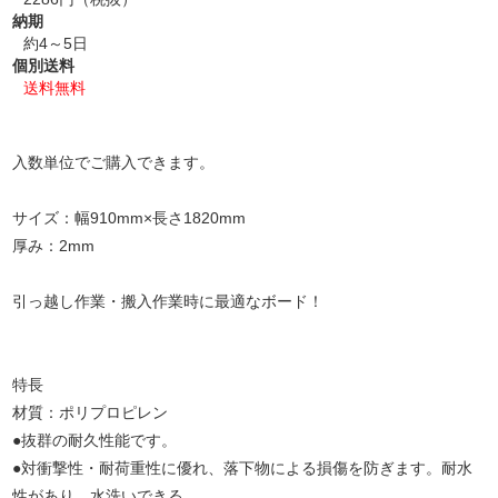
納期
約4～5日
個別送料
送料無料
入数単位でご購入できます。
サイズ：幅910mm×長さ1820mm
厚み：2mm
引っ越し作業・搬入作業時に最適なボード！
特長
材質：ポリプロピレン
●抜群の耐久性能です。
●対衝撃性・耐荷重性に優れ、落下物による損傷を防ぎます。耐水
性があり、水洗いできる。