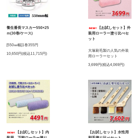
養生番長マスカー550×25
【お試しセット】外
ｍ(30巻/ケース)
装用ローラー塗り比べセ
ット
[550㎜幅]1巻355円
大塚刷毛製の人気の外装
10,650円(税込11,715円)
用ローラーセット
3,699円(税込4,069円)
【お試しセット】内
【お試しセット】水性用
装用、万能ローラー塗り
刷毛塗り比べセット