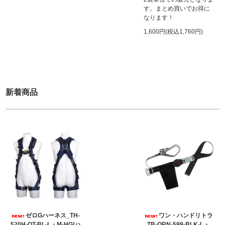
す。まとめ買いでお得に
なります！
1,600円(税込1,760円)
新着商品
ゼロGハーネス_TH-
ワン・ハンドリトラ
520H-OT-BL-L・M-HG(ハ
_TB-ORN-599-BLK-L・