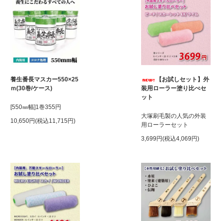
養生番長マスカー550×25
【お試しセット】外
ｍ(30巻/ケース)
装用ローラー塗り比べセ
ット
[550㎜幅]1巻355円
大塚刷毛製の人気の外装
10,650円(税込11,715円)
用ローラーセット
3,699円(税込4,069円)