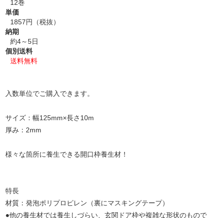
12巻
単価
1857円（税抜）
納期
約4～5日
個別送料
送料無料
入数単位でご購入できます。
サイズ：幅125mm×長さ10m
厚み：2mm
様々な箇所に養生できる開口枠養生材！
特長
材質：発泡ポリプロピレン（裏にマスキングテープ）
●他の養生材では養生しづらい、玄関ドア枠や複雑な形状のもので