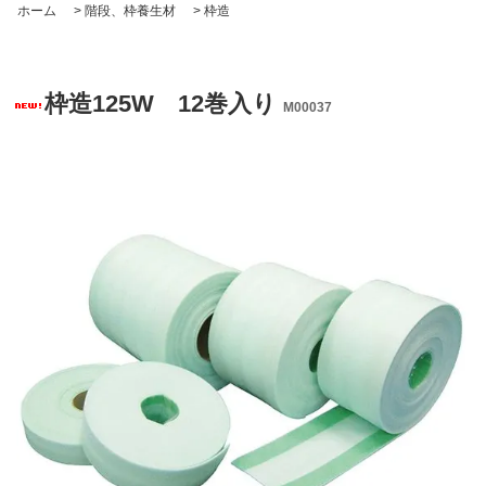
ホーム
>
階段、枠養生材
>
枠造
枠造125W 12巻入り
M00037