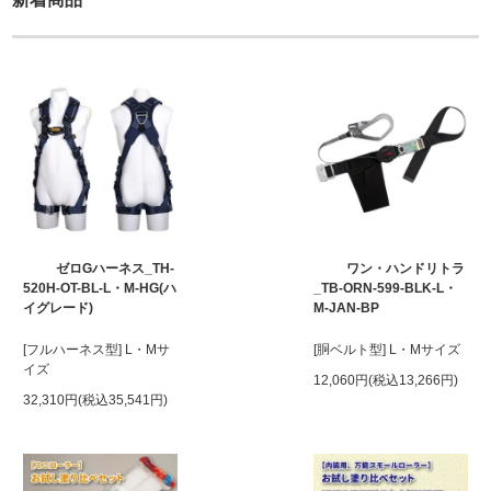
ゼロGハーネス_TH-
ワン・ハンドリトラ
520H-OT-BL-L・M-HG(ハ
_TB-ORN-599-BLK-L・
イグレード)
M-JAN-BP
[フルハーネス型] L・Mサ
[胴ベルト型] L・Mサイズ
イズ
12,060円(税込13,266円)
32,310円(税込35,541円)