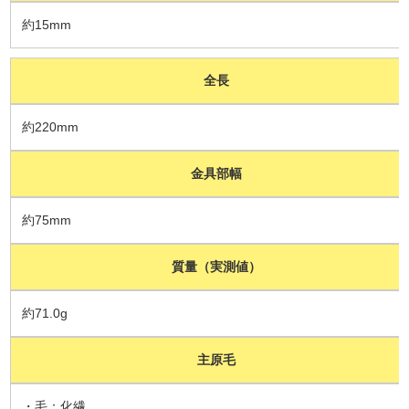
約15mm
全長
約220mm
金具部幅
約75mm
質量（実測値）
約71.0g
主原毛
・毛：化繊