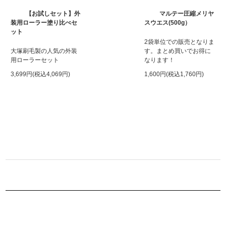
【お試しセット】外
マルテー圧縮メリヤ
装用ローラー塗り比べセ
スウエス(500g）
ット
2袋単位での販売となりま
大塚刷毛製の人気の外装
す。まとめ買いでお得に
用ローラーセット
なります！
3,699円(税込4,069円)
1,600円(税込1,760円)