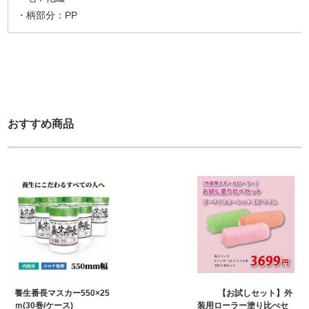
・柄部分：PP
おすすめ商品
養生番長マスカー550×25
【お試しセット】外
ｍ(30巻/ケース)
装用ローラー塗り比べセ