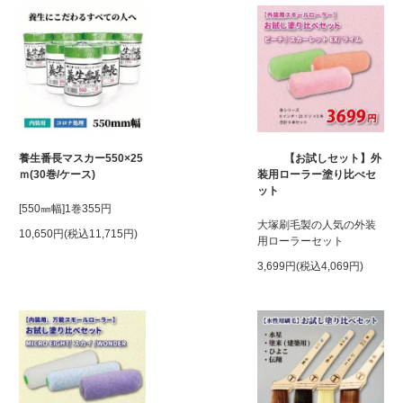
養生番長マスカー550×25
【お試しセット】外
ｍ(30巻/ケース)
装用ローラー塗り比べセ
ット
[550㎜幅]1巻355円
大塚刷毛製の人気の外装
10,650円(税込11,715円)
用ローラーセット
3,699円(税込4,069円)