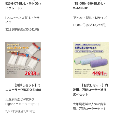
520H-OT-BL-L・M-HG(ハ
_TB-ORN-599-BLK-L・
イグレード)
M-JAN-BP
[フルハーネス型] L・Mサ
[胴ベルト型] L・Mサイズ
イズ
12,060円(税込13,266円)
32,310円(税込35,541円)
【お試しセット】ミ
【お試しセット】内
ニローラー(MICRO Eight)
装用、万能ローラー塗り
比べセット
大塚刷毛製のMICRO
Eightミニローラーセット
大塚刷毛製の人気の内装
用、万能ローラーセット
2,638円(税込2,902円)